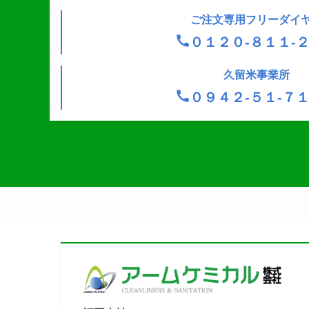
ご注文専用フリーダイ
０１２０-８１１-
久留米事業所
０９４２-５１-７